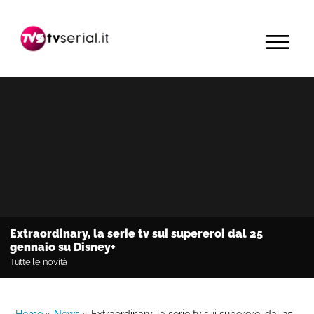
Passa
Passa
Passa
alla
al
alla
MENU
navigazione
contenuto
barra
primaria
principale
laterale
primaria
Extraordinary, la serie tv sui supereroi dal 25
gennaio su Disney+
Tutte le novità