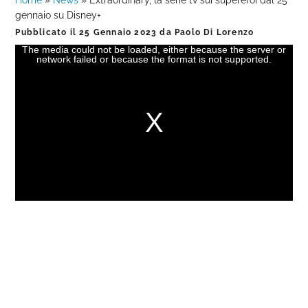
Home
»
News
»
Extraordinary, la serie tv sui supereroi dal 25
gennaio su Disney+
Pubblicato il
25 Gennaio 2023
da
Paolo Di Lorenzo
The media could not be loaded, either because the server or
This
network failed or because the format is not supported.
is
a
modal
window.