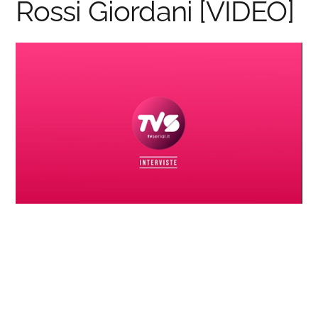
Rossi Giordani [VIDEO]
Loaded
:
Progress
:
Unmute
0%
0%