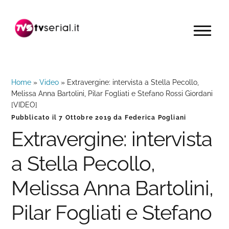
Passa
Passa
Passa
alla
al
alla
MENU
navigazione
contenuto
barra
primaria
principale
laterale
primaria
Home
»
Video
»
Extravergine: intervista a Stella Pecollo,
Melissa Anna Bartolini, Pilar Fogliati e Stefano Rossi Giordani
[VIDEO]
Pubblicato il
7 Ottobre 2019
da
Federica Pogliani
Extravergine: intervista
a Stella Pecollo,
Melissa Anna Bartolini,
Pilar Fogliati e Stefano