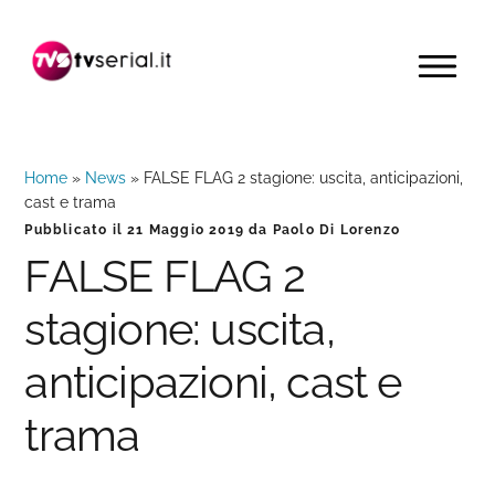
Passa
Passa
Passa
alla
al
alla
MENU
navigazione
contenuto
barra
primaria
principale
laterale
primaria
Home
»
News
»
FALSE FLAG 2 stagione: uscita, anticipazioni,
cast e trama
Pubblicato il
21 Maggio 2019
da
Paolo Di Lorenzo
FALSE FLAG 2
stagione: uscita,
anticipazioni, cast e
trama