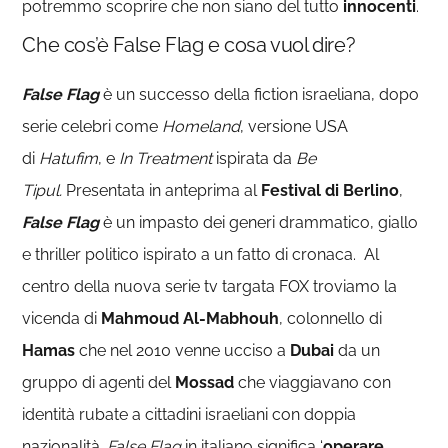
potremmo scoprire che non siano del tutto
innocenti
.
Che cos’è False Flag e cosa vuol dire?
False Flag
è un successo della fiction israeliana, dopo
serie celebri come
Homeland
, versione USA
di
Hatufim
, e
In Treatment
ispirata da
Be
Tipul.
Presentata in anteprima al
Festival di Berlino
,
False Flag
è un impasto dei generi drammatico, giallo
e thriller politico ispirato a un fatto di cronaca. Al
centro della nuova serie tv targata FOX troviamo la
vicenda di
Mahmoud Al-Mabhouh
, colonnello di
Hamas
che nel 2010 venne ucciso a
Dubai
da un
gruppo di agenti del
Mossad
che viaggiavano con
identità rubate a cittadini israeliani con doppia
nazionalità.
False Flag
in italiano significa ‘
operare