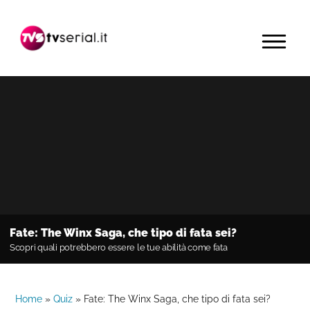
Passa
Passa
Passa
alla
al
alla
MENU
navigazione
contenuto
barra
primaria
principale
laterale
primaria
Fate: The Winx Saga, che tipo di fata sei?
Scopri quali potrebbero essere le tue abilità come fata
Home
»
Quiz
»
Fate: The Winx Saga, che tipo di fata sei?