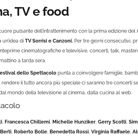
ma, TV e food
 cuore pulsante dell’intrattenimento con la prima edizione del
 un’idea di
TV Sorrisi e Canzoni.
Per tre giorni consecutivi, pr
eprime cinematografiche e televisive, concerti, talk, masterclas
 mattino a tarda sera.
estival dello Spettacolo
punta a coinvolgere famiglie, bambi
 A rendere il tutto ancora più speciale ci saranno tre concerti
, dal mondo della televisione al cinema, dalla cucina al web.
ttacolo
i
,
Francesca Chillemi
,
Michelle Hunziker
,
Gerry Scotti
,
Sim
 Berti
,
Roberto Bolle
,
Benedetta Rossi
,
Virginia Raffaele
,
Al