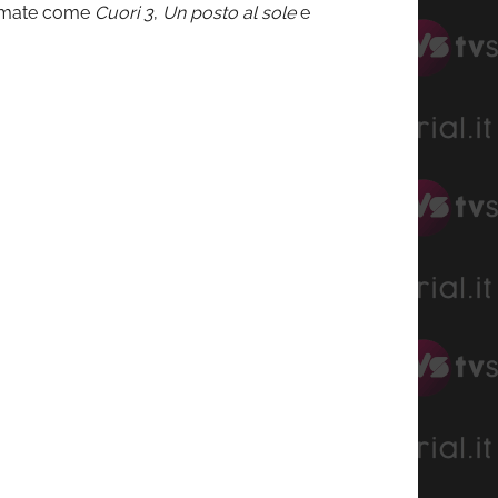
o amate come
Cuori 3
,
Un posto al sole
e