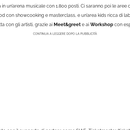
 in un’arena musicale con 1.800 posti. Ci saranno poi le aree 
od con showcooking e masterclass, e un’area kids ricca di labo
 con gli artisti, grazie ai
Meet&greet
e ai
Workshop
con espe
CONTINUA A LEGGERE DOPO LA PUBBLICITÀ