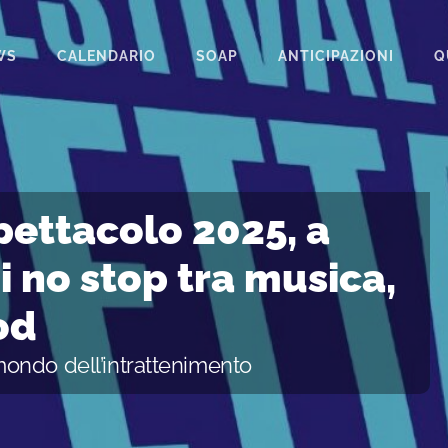
WS
CALENDARIO
SOAP
ANTICIPAZIONI
Q
BEAUTIFUL
IL PARADISO DELLE SIGNORE
LA PROMESSA
pettacolo 2025, a
SEGRETI DI FAMIGLIA
i no stop tra musica,
TEMPESTA D’AMORE
od
UN POSTO AL SOLE
ondo dell’intrattenimento