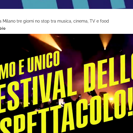
a Milano tre giorni no stop tra musica, cinema, TV e food
bio