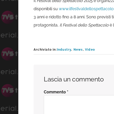
Il
Festival dello Spettacolo 2025
è organizza
disponibili su
www.ilfestivaldellospettacolo.
3 anni e ridotto fino a 8 anni. Sono previsti 
protagonista,
Il Festival dello Spettacolo
è 
Archiviato in:
Industry
,
News
,
Video
Interazioni
Lascia un commento
del
Commento
*
lettore