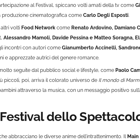
artecipazione al Festival, spiccano volti amati della tv come
G
la produzione cinematografica come
Carlo Degli Esposti
.
ltri volti
Food Network
come
Renato Ardovino, Damiano C
t,
Alessandro Mamoli, Davide Pessina e Matteo Soragna, Ele
li incontri con autori come
Gianumberto Accinelli, Sandrone
ani e apprezzate autrici del genere romance.
olto seguite dal pubblico social e lifestyle, come
Paolo Cami
ù piccoli, poi, arriva il colorato universo de
Il mondo di Marm
bambini attraverso la musica, con un messaggio positivo sull’a
Festival dello Spettacol
he abbracciano le diverse anime dell’intrattenimento. Il
Main