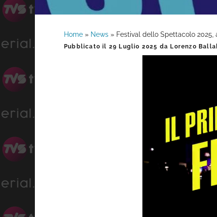
Home
»
News
»
Festival dello Spettacolo 2025, 
Barra
Pubblicato il
29 Luglio 2025
da
Lorenzo Balla
laterale
primaria