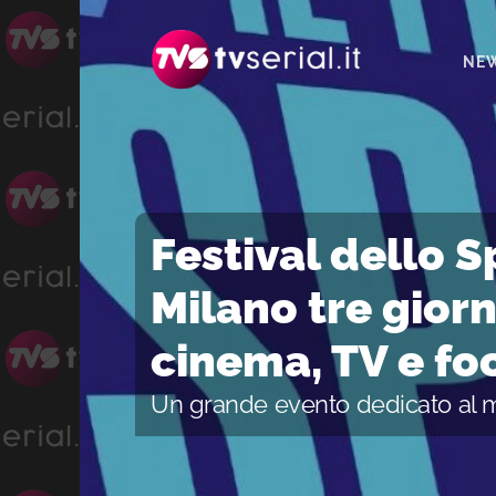
Passa
Passa
Passa
alla
al
alla
NE
navigazione
contenuto
barra
primaria
principale
laterale
primaria
Festival dello S
Milano tre giorn
cinema, TV e fo
Un grande evento dedicato al m