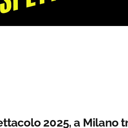
Loaded
:
Progress
:
0%
0%
ettacolo 2025, a Milano t