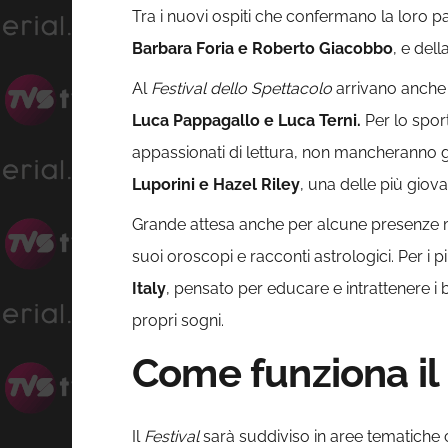
Tra i nuovi ospiti che confermano la loro p
Barbara Foria e Roberto Giacobbo
, e del
Al
Festival dello Spettacolo
arrivano anche a
Luca Pappagallo e Luca Terni.
Per lo spor
appassionati di lettura, non mancheranno g
Luporini e Hazel Riley
, una delle più giov
Grande attesa anche per alcune presenze m
suoi oroscopi e racconti astrologici. Per i pi
Italy
, pensato per educare e intrattenere i 
propri sogni.
Come funziona il 
Il
Festival
sarà suddiviso in aree tematiche c