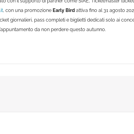
to con il supporto di partner come SIAE, Ticketmaster (ticketi
it
, con una promozione
Early Bird
attiva fino al 31 agosto 202
ticket giornalieri, pass completi e biglietti dedicati solo ai con
l’appuntamento da non perdere questo autunno.