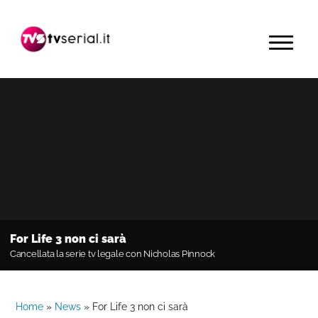
Passa
Passa
Passa
alla
al
alla
MENU
navigazione
contenuto
barra
primaria
principale
laterale
primaria
For Life 3 non ci sarà
Cancellata la serie tv legale con Nicholas Pinnock
Home
»
News
»
For Life 3 non ci sarà