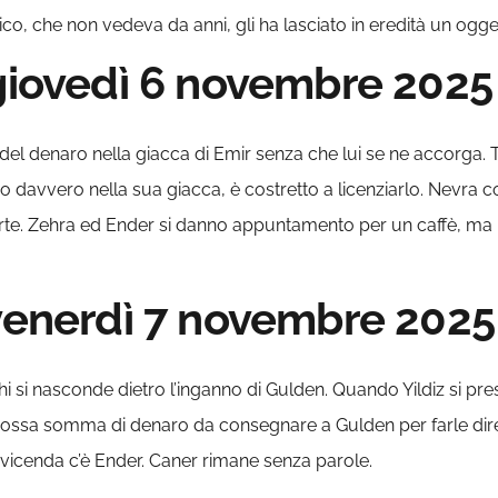
o, che non vedeva da anni, gli ha lasciato in eredità un ogge
 giovedì 6 novembre 2025
 del denaro nella giacca di Emir senza che lui se ne accorga. 
 davvero nella sua giacca, è costretto a licenziarlo. Nevra con
te. Zehra ed Ender si danno appuntamento per un caffè, ma K
 venerdì 7 novembre 2025
i si nasconde dietro l’inganno di Gulden. Quando Yildiz si pre
ossa somma di denaro da consegnare a Gulden per farle dire l
 vicenda c’è Ender. Caner rimane senza parole.