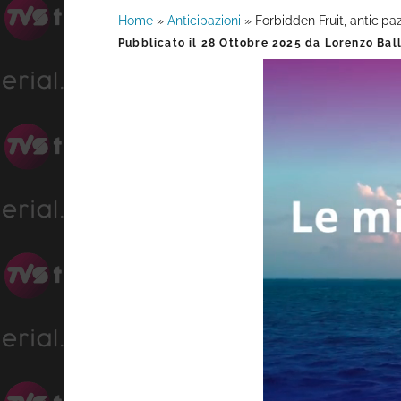
Home
»
Anticipazioni
»
Forbidden Fruit, anticip
Barra
Pubblicato il
28 Ottobre 2025
da
Lorenzo Bal
laterale
primaria