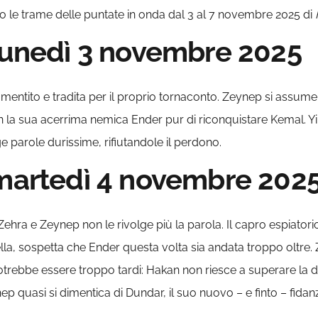
uito le trame delle puntate in onda dal 3 al 7 novembre 2025 di
 lunedì 3 novembre 2025
le mentito e tradita per il proprio tornaconto. Zeynep si assume
 con la sua acerrima nemica Ender pur di riconquistare Kemal. Yi
e parole durissime, rifiutandole il perdono.
 martedì 4 novembre 202
o Zehra e Zeynep non le rivolge più la parola. Il capro espiatori
lla, sospetta che Ender questa volta sia andata troppo oltre.
trebbe essere troppo tardi: Hakan non riesce a superare la 
p quasi si dimentica di Dundar, il suo nuovo – e finto – fidan