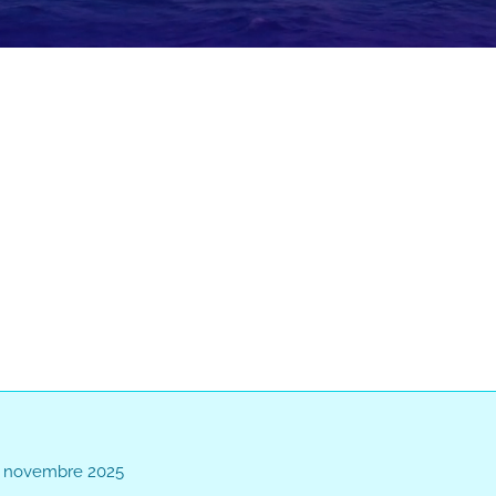
Loaded
:
:
0%
– 7 novembre 2025