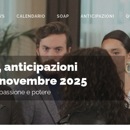
WS
CALENDARIO
SOAP
ANTICIPAZIONI
Q
BEAUTIFUL
IL PARADISO DELLE SIGNORE
LA PROMESSA
 anticipazioni
SEGRETI DI FAMIGLIA
7 novembre 2025
TEMPESTA D’AMORE
a passione e potere
UN POSTO AL SOLE