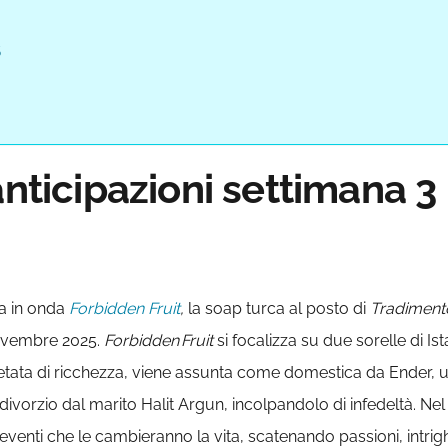
5
anticipazioni settimana 
a in onda
Forbidden Fruit
,
la soap turca al posto di
Tradiment
 novembre 2025.
Forbidden Fruit
si focalizza su due sorelle di I
setata di ricchezza, viene assunta come domestica da Ender, u
 divorzio dal marito Halit Argun, incolpandolo di infedeltà. N
n eventi che le cambieranno la vita, scatenando passioni, intrighi