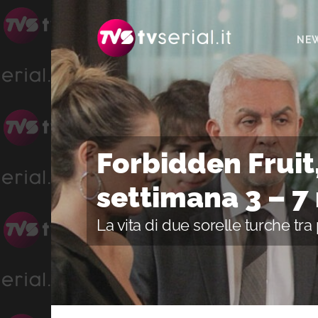
Passa
Passa
Passa
alla
al
alla
NE
navigazione
contenuto
barra
primaria
principale
laterale
primaria
Forbidden Fruit,
settimana 3 – 
La vita di due sorelle turche tr