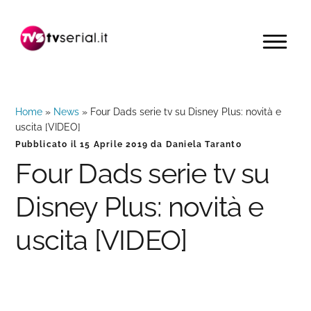
Passa
Passa
Passa
alla
al
alla
MENU
navigazione
contenuto
barra
primaria
principale
laterale
primaria
Home
»
News
»
Four Dads serie tv su Disney Plus: novità e
uscita [VIDEO]
Pubblicato il
15 Aprile 2019
da
Daniela Taranto
Four Dads serie tv su
Disney Plus: novità e
uscita [VIDEO]