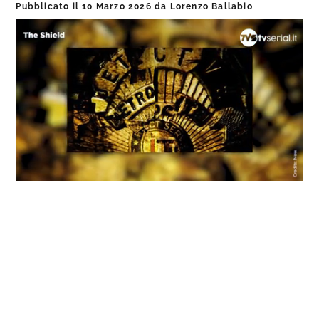
Pubblicato il
10 Marzo 2026
da
Lorenzo Ballabio
Loaded
:
Progress
:
Unmute
0%
0%