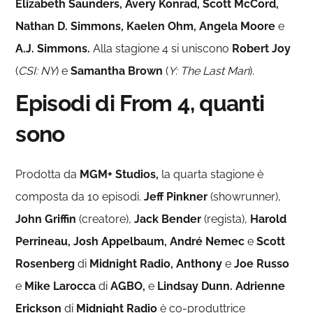
Elizabeth Saunders, Avery Konrad, Scott McCord,
Nathan D. Simmons, Kaelen Ohm, Angela Moore
e
A.J. Simmons.
Alla stagione 4 si uniscono
Robert Joy
(
CSI: NY
) e
Samantha Brown
(
Y: The Last Man
).
Episodi di From 4, quanti
sono
Prodotta da
MGM+ Studios,
la quarta stagione è
composta da 10 episodi.
Jeff
Pinkner
(showrunner),
John Griffin
(creatore),
Jack Bender
(regista),
Harold
Perrineau, Josh Appelbaum, André Nemec
e
Scott
Rosenberg
di
Midnight Radio, Anthony
e
Joe Russo
e
Mike Larocca
di
AGBO,
e
Lindsay Dunn. Adrienne
Erickson
di
Midnight Radio
è co-produttrice