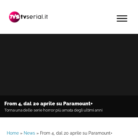
Passa
Passa
Passa
alla
al
alla
MENU
navigazione
contenuto
barra
primaria
principale
laterale
primaria
From 4, dal 20 aprile su Paramount+
Torna una delle serie horror più amata degli ultimi anni
Home
»
News
»
From 4, dal 20 aprile su Paramount+