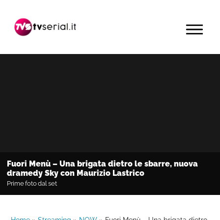
Passa
Passa
Passa
alla
al
alla
MENU
navigazione
contenuto
barra
primaria
principale
laterale
primaria
Fuori Menù – Una brigata dietro le sbarre, nuova
dramedy Sky con Maurizio Lastrico
Prime foto dal set