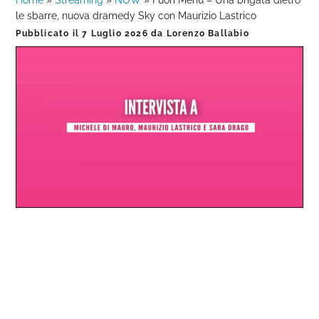
Home
»
Streaming
»
NOW
»
Fuori Menù – Una brigata dietro
le sbarre, nuova dramedy Sky con Maurizio Lastrico
Pubblicato il
7 Luglio 2026
da
Lorenzo Ballabio
Loaded
:
Progress
:
Unmute
0%
0%