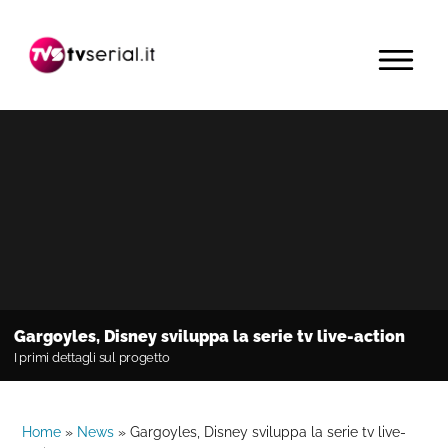
Passa
Passa
Passa
alla
al
alla
MENU
navigazione
contenuto
barra
primaria
principale
laterale
primaria
Gargoyles, Disney sviluppa la serie tv live-action
I primi dettagli sul progetto
Home
»
News
»
Gargoyles, Disney sviluppa la serie tv live-