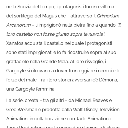
nella Scozia del tempo, i protagonisti furono vittima
del sortilegio del Magus che – attraverso il
Grimorium
Arcanorum
– li imprigionò nella pietra fino a quando
“il
loro castello non fosse giunto sopra le nuvole”.
Xanatos acquista il castello nei quale i protagonisti
sono stati imprigionati e lo fa ricostruire sopra al suo
grattacielo nella Grande Mela. Al loro risveglio, i
Gargoyle si ritrovano a dover fronteggiare i nemici e le
forze del male. Tra i loro storici avversari c’è Dèmona,
una Gargoyle femmina.
La serie, creata – tra gli altri – da Michael Reaves e
Greg Weisman e prodotta dalla Walt Disney Television
Animation, in collaborazione con Jade Animation e
Tama Productions per le prime due stagioni e Nelvana