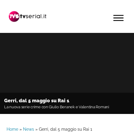
Passa
Passa
Passa
alla
al
alla
MENU
navigazione
contenuto
barra
primaria
principale
laterale
primaria
Gerri, dal 5 maggio su Rai 1
La nuova serie crime con Giulio Beranek e Valentina Romani
Home
»
News
»
Gerri, dal 5 maggio su Rai 1