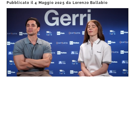
Pubblicato il
4 Maggio 2025
da
Lorenzo Ballabio
Loaded
:
Progress
:
Unmute
0%
0%