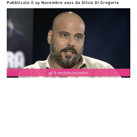
Pubblicato il
19 Novembre 2021
da
Silvia Di Gregorio
Loaded
:
Progress
:
Unmute
0%
0%