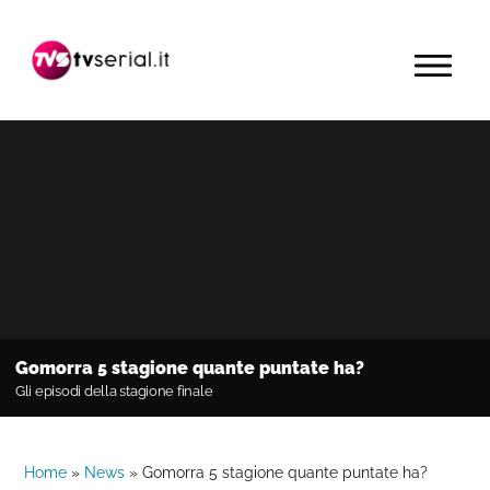
Passa
Passa
Passa
alla
al
alla
MENU
navigazione
contenuto
barra
primaria
principale
laterale
primaria
Gomorra 5 stagione quante puntate ha?
Gli episodi della stagione finale
Home
»
News
»
Gomorra 5 stagione quante puntate ha?