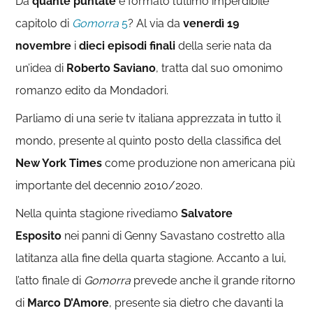
Da
quante puntate
è formato l’ultimo imperdibile
capitolo di
Gomorra
5
? Al via da
venerdì 19
novembre
i
dieci episodi finali
della serie nata da
un’idea di
Roberto Saviano
, tratta dal suo omonimo
romanzo edito da Mondadori.
Parliamo di una serie tv italiana apprezzata in tutto il
mondo, presente al quinto posto della classifica del
New York Times
come produzione non americana più
importante del decennio 2010/2020.
Nella quinta stagione rivediamo
Salvatore
Esposito
nei panni di Genny Savastano costretto alla
latitanza alla fine della quarta stagione. Accanto a lui,
l’atto finale di
Gomorra
prevede anche il grande ritorno
di
Marco D’Amore
, presente sia dietro che davanti la