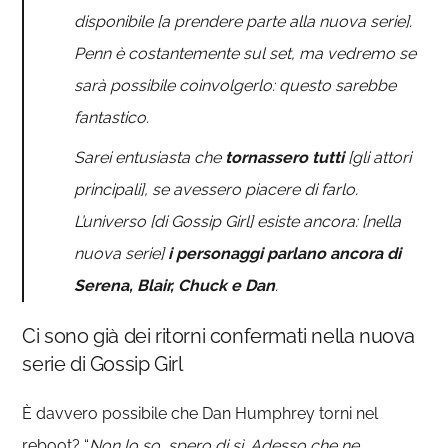
disponibile [a prendere parte alla nuova serie].
Penn è costantemente sul set, ma vedremo se
sarà possibile coinvolgerlo: questo sarebbe
fantastico.
Sarei entusiasta che
tornassero tutti
[gli attori
principali], se avessero piacere di farlo.
L’universo [di Gossip Girl] esiste ancora: [nella
nuova serie]
i personaggi parlano ancora di
Serena, Blair, Chuck e Dan
.
Ci sono già dei ritorni confermati nella nuova
serie di Gossip Girl
È davvero possibile che Dan Humphrey torni nel
reboot? “
Non lo so, spero di sì. Adesso che ne