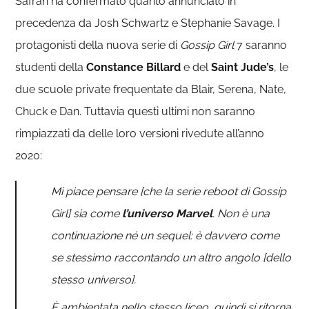
Safran ha confermato quanto annunciato in
precedenza da Josh Schwartz e Stephanie Savage. I
protagonisti della nuova serie di
Gossip Girl
7 saranno
studenti della
Constance Billard
e del
Saint Jude’s
, le
due scuole private frequentate da Blair, Serena, Nate,
Chuck e Dan. Tuttavia questi ultimi non saranno
rimpiazzati da delle loro versioni rivedute all’anno
2020:
Mi piace pensare [che la serie reboot di Gossip
Girl] sia come
l’universo Marvel
. Non è una
continuazione né un sequel: è davvero come
se stessimo raccontando un altro angolo [dello
stesso universo].
È ambientata nello stesso liceo, quindi si ritorna