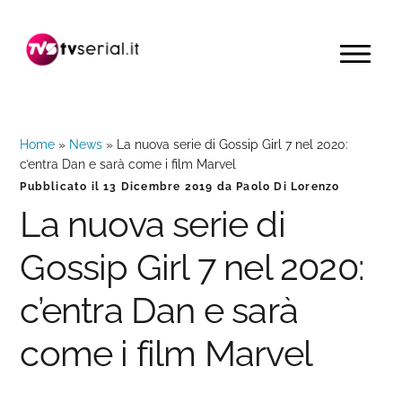
Passa
Passa
Passa
alla
al
alla
MENU
navigazione
contenuto
barra
primaria
principale
laterale
primaria
Home
»
News
»
La nuova serie di Gossip Girl 7 nel 2020:
c’entra Dan e sarà come i film Marvel
Pubblicato il
13 Dicembre 2019
da
Paolo Di Lorenzo
La nuova serie di
Gossip Girl 7 nel 2020:
c’entra Dan e sarà
come i film Marvel