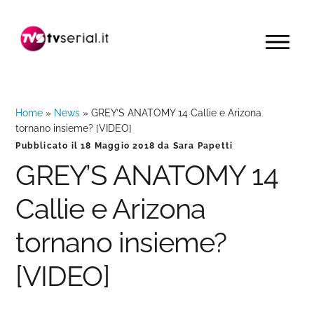
Passa
Passa
Passa
alla
al
alla
MENU
navigazione
contenuto
barra
primaria
principale
laterale
primaria
Home
»
News
»
GREY’S ANATOMY 14 Callie e Arizona
tornano insieme? [VIDEO]
Pubblicato il
18 Maggio 2018
da
Sara Papetti
GREY’S ANATOMY 14
Callie e Arizona
tornano insieme?
[VIDEO]