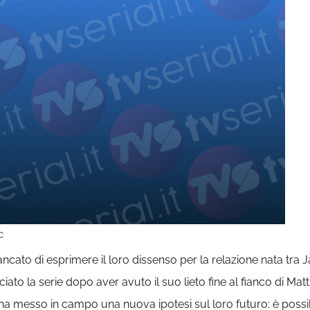
C
ncato di esprimere il loro dissenso per la relazione nata tra 
asciato la serie dopo aver avuto il suo lieto fine al fianco di M
 ha messo in campo una nuova ipotesi sul loro futuro: è possib