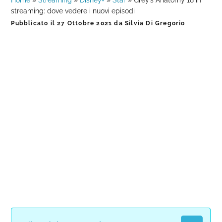
Home
»
Streaming
»
Disney+
»
Star
»
Grey’s Anatomy 18 in
streaming: dove vedere i nuovi episodi
Pubblicato il
27 Ottobre 2021
da
Silvia Di Gregorio