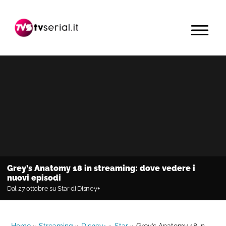
Passa
Passa
Passa
alla
al
alla
MENU
navigazione
contenuto
barra
primaria
principale
laterale
primaria
Grey’s Anatomy 18 in streaming: dove vedere i
nuovi episodi
Dal 27 ottobre su Star di Disney+