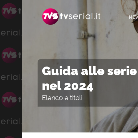
Passa
Passa
Passa
alla
al
alla
NE
navigazione
contenuto
barra
primaria
principale
laterale
primaria
Guida alle serie 
nel 2024
Elenco e titoli