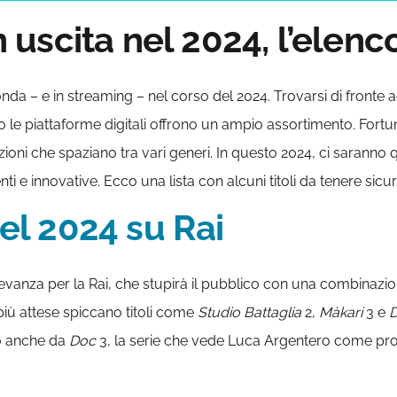
n uscita nel 2024, l’elenco 
in onda – e in streaming – nel corso del 2024. Trovarsi di front
le piattaforme digitali offrono un ampio assortimento. Fortu
ioni che spaziano tra vari generi. In questo 2024, ci saranno q
enti e innovative. Ecco una lista con alcuni titoli da tenere si
nel 2024 su Rai
ilevanza per la Rai, che stupirà il pubblico con una combinaz
 più attese spiccano titoli come
Studio Battaglia
2,
Màkari
3 e
D
o anche da
Doc
3, la serie che vede Luca Argentero come prot