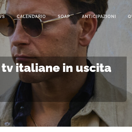
WS
CALENDARIO
SOAP
ANTICIPAZIONI
Q
BEAUTIFUL
IL PARADISO DELLE SIGNORE
LA PROMESSA
tv italiane in uscita
SEGRETI DI FAMIGLIA
TEMPESTA D’AMORE
UN POSTO AL SOLE