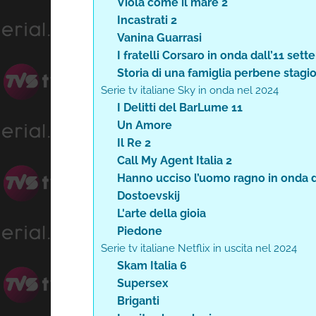
Viola come il mare 2
Incastrati 2
Vanina Guarrasi
I fratelli Corsaro in onda dall’11 set
Storia di una famiglia perbene stagio
Serie tv italiane Sky in onda nel 2024
I Delitti del BarLume 11
Un Amore
Il Re 2
Call My Agent Italia 2
Hanno ucciso l’uomo ragno in onda d
Dostoevskij
L'arte della gioia
Piedone
Serie tv italiane Netflix in uscita nel 2024
Skam Italia 6
Supersex
Briganti