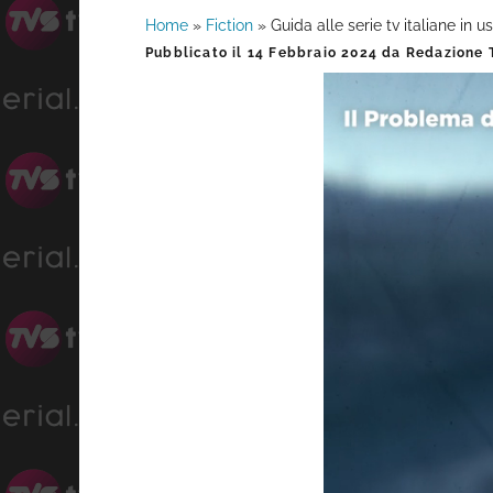
Home
»
Fiction
»
Guida alle serie tv italiane in u
Barra
Pubblicato il
14 Febbraio 2024
da
Redazione T
laterale
primaria