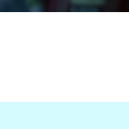
Loaded
:
Progress
:
0%
0%