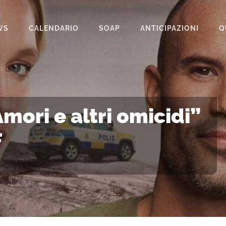
WS
CALENDARIO
SOAP
ANTICIPAZIONI
Q
BEAUTIFUL
IL PARADISO DELLE SIGNORE
LA PROMESSA
ori e altri omicidi”
SEGRETI DI FAMIGLIA
F
TEMPESTA D’AMORE
UN POSTO AL SOLE