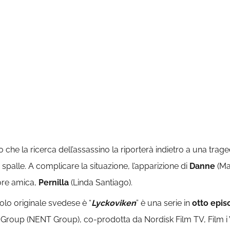
he la ricerca dell’assassino la riporterà indietro a una tragedi
 spalle. A complicare la situazione, l’apparizione di
Danne
(Mar
ore amica,
Pernilla
(Linda Santiago).
 titolo originale svedese è “
Lyckoviken
” è una serie in
otto epis
Group (NENT Group), co-prodotta da Nordisk Film TV, Film i V