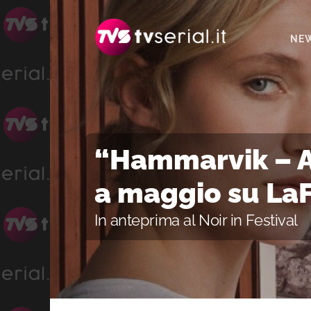
Passa
Passa
Passa
alla
al
alla
NE
navigazione
contenuto
barra
primaria
principale
laterale
primaria
“Hammarvik – Am
a maggio su La
In anteprima al Noir in Festival