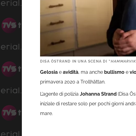
DISA ÖSTRAND IN UNA SCENA DI “
HAMMARVIK 
Gelosia
e
avidità
, ma anche
bullismo
e
vi
primavera 2020 a Trollhättan.
L’agente di polizia
Johanna Strand
(Disa Öst
iniziale di restare solo per pochi giorni a
mare.