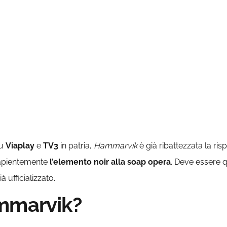
su
Viaplay
e
TV3
in patria,
Hammarvik
è già ribattezzata la ri
 sapientemente
l’elemento noir alla soap opera
. Deve essere q
già ufficializzato.
ammarvik?