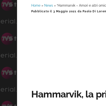
Home
»
News
»
“Hammarvik – Amori e altri omic
Barra
Pubblicato il
3 Maggio 2021
da
Paolo Di Lore
laterale
primaria
Hammarvik, la pr