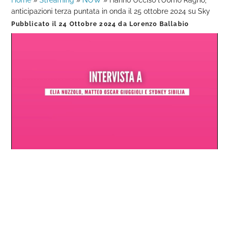
Home
»
Streaming
»
NOW
»
Hanno Ucciso l’Uomo Ragno,
anticipazioni terza puntata in onda il 25 ottobre 2024 su Sky
Pubblicato il
24 Ottobre 2024
da
Lorenzo Ballabio
Loaded
:
Progress
:
Unmute
0%
0%