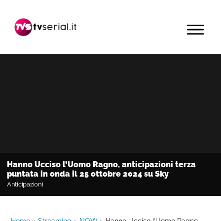
Passa
Passa
Passa
alla
al
alla
MENU
navigazione
contenuto
barra
primaria
principale
laterale
primaria
Hanno Ucciso l’Uomo Ragno, anticipazioni terza
puntata in onda il 25 ottobre 2024 su Sky
Anticipazioni