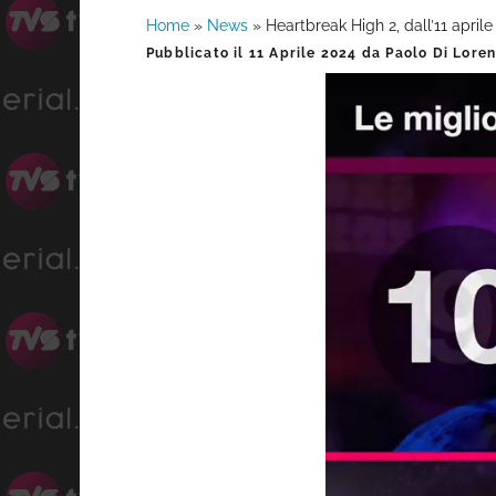
Home
»
News
»
Heartbreak High 2, dall’11 aprile
Barra
Pubblicato il
11 Aprile 2024
da
Paolo Di Lore
laterale
primaria