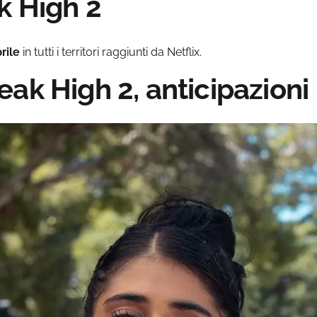
k High 2
rile
in tutti i territori raggiunti da Netflix.
ak High 2, anticipazioni