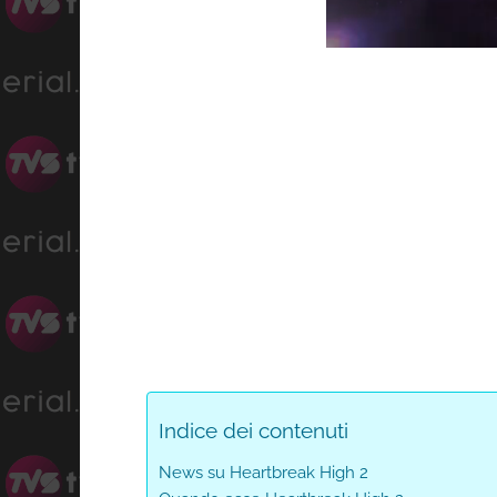
Prog
Unmute
0%
Indice dei contenuti
News su Heartbreak High 2