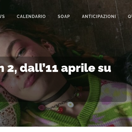
WS
CALENDARIO
SOAP
ANTICIPAZIONI
Q
BEAUTIFUL
IL PARADISO DELLE SIGNORE
LA PROMESSA
2, dall’11 aprile su
SEGRETI DI FAMIGLIA
TEMPESTA D’AMORE
UN POSTO AL SOLE