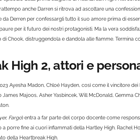
rattempo anche Darren si ritrova ad ascoltare una confession
 da Derren per confessargli tutto il suo amore prima di esser
e paure per il futuro dei nostri protagonisti. Ma la vera soddi
uto di Chook, distruggendola e dandola alle fiamme. Termina c
k High 2, attori e person
2023 Ayesha Madon, Chloé Hayden, così come il vincitore de
uovo James Majoos, Asher Yasbincek, Will McDonald, Gemma C
ton.
yer, Fargo
) entra a far parte del corpo docente come responsa
o a porre fine ai cuori infiammati della Hartley High. Rachel 
ato della Heartbreak High.