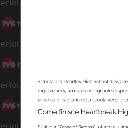
Si torna alla Heartley High School di Sydney.
ragazze sexy, un nuovo insegnante di sport
la carica di capitano della scuola vede le t
Come finisce Heartbreak Hi
Si intitola “
Three of Swords
” l’ottavo e ult