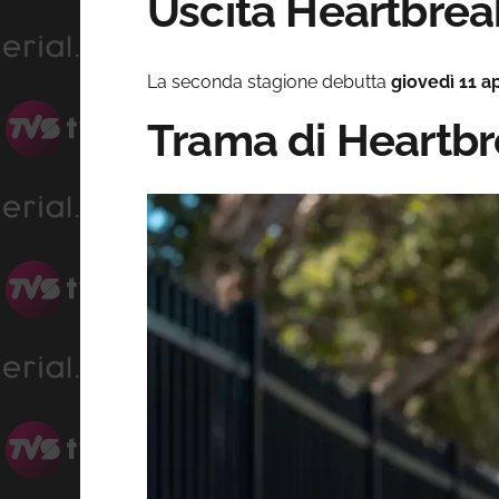
Uscita Heartbrea
La seconda stagione debutta
giovedì 11 ap
Trama di Heartbre