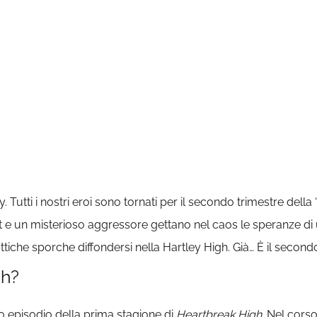
 Tutti i nostri eroi sono tornati per il secondo trimestre della
 e un misterioso aggressore gettano nel caos le speranze di u
attiche sporche diffondersi nella Hartley High. Già… È il second
gh?
imo episodio della prima stagione di
Heartbreak High.
Nel corso