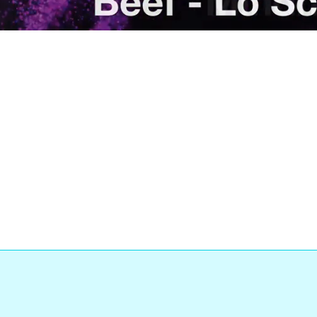
Loaded
:
ress
:
0%