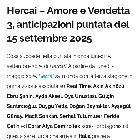
Hercai – Amore e Vendetta
3, anticipazioni puntata del
15 settembre 2025
Cosa succede nella puntata in onda lunedì 15
settembre 2025 di
Hercai?
A partire da lunedì 5
maggio 2025
Hercai
va in onda con la terza stagione in
prima visione assoluta su
Real Time
.
Akın Akınözü,
Ebru Şahin, Ayda Aksel, Oya Unustası, Gülçin
Santırcıoğlu, Duygu Yetiş, Doğan Bayraktar, Ayşegül
Günay, Macit Sonkan, Serhat Tutumluer, Feride
Çetin
ed
Ebrar Alya Demirbilek
sono i protagonisti di
questa serie turca che arriva in
Italia
grazie a