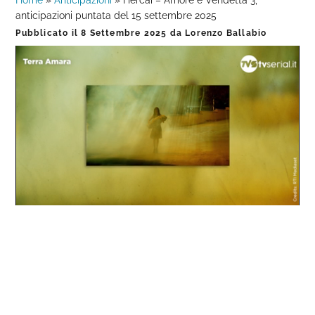
Home
»
Anticipazioni
»
Hercai – Amore e Vendetta 3,
anticipazioni puntata del 15 settembre 2025
Pubblicato il
8 Settembre 2025
da
Lorenzo Ballabio
Loaded
:
Progress
:
Unmute
0%
0%