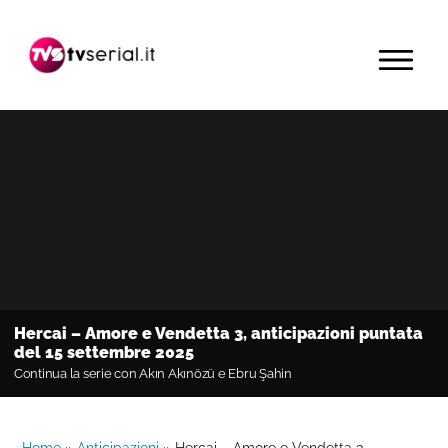
Passa
Passa
Passa
alla
al
alla
MENU
navigazione
contenuto
barra
primaria
principale
laterale
primaria
Hercai – Amore e Vendetta 3, anticipazioni puntata
del 15 settembre 2025
Continua la serie con Akın Akınözü e Ebru Şahin