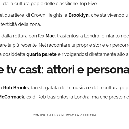
, della cultura pop e delle classifiche Top Five.
el quartiere di Crown Heights, a
Brooklyn
, che sta vivendo
tenticità della zona.
dalla rottura con l’ex
Mac
, trasferitosi a Londra, e intanto ri
 la più recente. Nel raccontare le proprie storie e ripercorre
la cosiddetta
quarta parete
e rivolgendosi direttamente allo s
e tv cast: attori e person
ta
Rob Brooks
, fan sfegatata della musica e della cultura po
 McCormack
, ex di Rob trasferitosi a Londra, ma che presto r
CONTINUA A LEGGERE DOPO LA PUBBLICITÀ