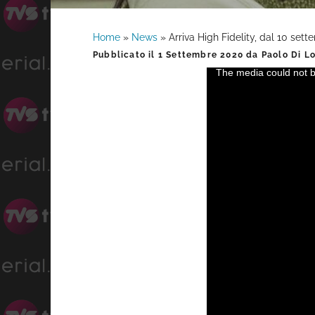
Home
»
News
»
Arriva High Fidelity, dal 10 set
Barra
Pubblicato il
1 Settembre 2020
da
Paolo Di L
The media could not be
This
laterale
is
a
primaria
modal
window.