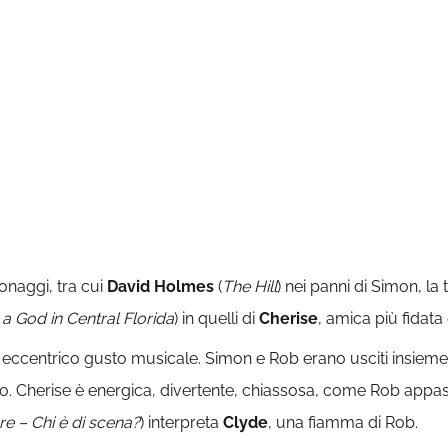
sonaggi, tra cui
David Holmes
(
The Hill
) nei panni di Simon, la
 God in Central Florida
) in quelli di
Cherise
, amica più fidata
n eccentrico gusto musicale. Simon e Rob erano usciti insieme
zio. Cherise è energica, divertente, chiassosa, come Rob appas
e – Chi è di scena?
) interpreta
Clyde
, una fiamma di Rob.