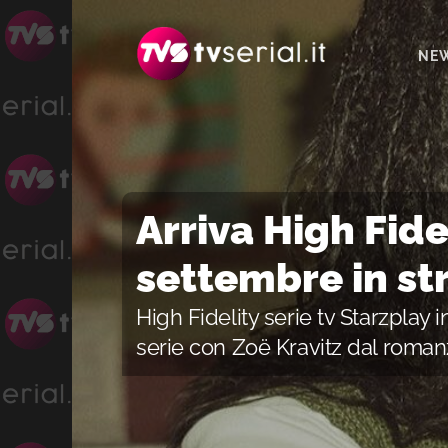
Passa
Passa
Passa
alla
al
alla
NE
navigazione
contenuto
barra
primaria
principale
laterale
primaria
Arriva High Fide
settembre in s
High Fidelity serie tv Starzplay 
serie con Zoë Kravitz dal roman