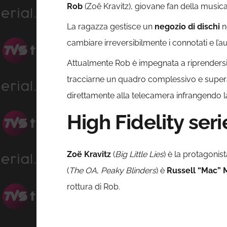
Rob
(Zoë Kravitz), giovane fan della musica
La ragazza gestisce un
negozio di dischi
n
cambiare irreversibilmente i connotati e l’au
Attualmente Rob è impegnata a riprendersi 
tracciarne un quadro complessivo e superare
direttamente alla telecamera infrangendo 
High Fidelity seri
Zoë Kravitz
(
Big Little Lies
) è la protagonis
(
The OA
,
Peaky Blinders
) è
Russell “Mac”
rottura di Rob.