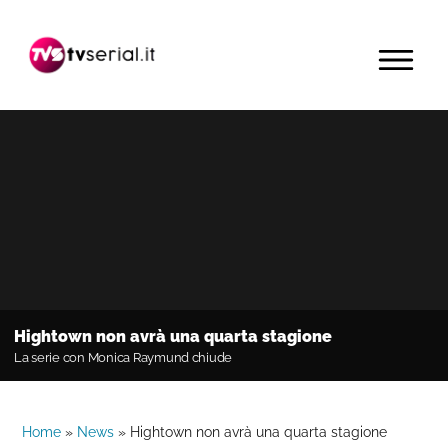
Passa
Passa
Passa
alla
al
alla
MENU
navigazione
contenuto
barra
primaria
principale
laterale
primaria
Hightown non avrà una quarta stagione
La serie con Monica Raymund chiude
Home
»
News
»
Hightown non avrà una quarta stagione