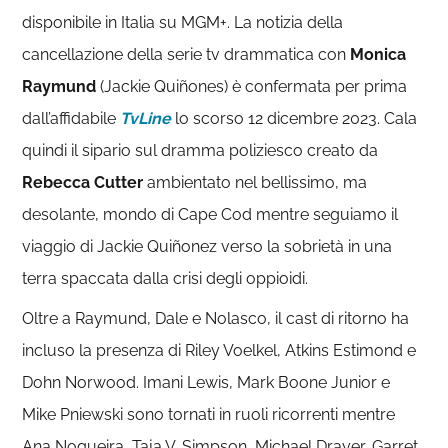
disponibile in Italia su MGM+. La notizia della
cancellazione della serie tv drammatica con
Monica
Raymund
(Jackie Quiñones) è confermata per prima
dall’affidabile
TvLine
lo scorso 12 dicembre 2023. Cala
quindi il sipario sul dramma poliziesco creato da
Rebecca Cutter
ambientato nel bellissimo, ma
desolante, mondo di Cape Cod mentre seguiamo il
viaggio di Jackie Quiñonez verso la sobrietà in una
terra spaccata dalla crisi degli oppioidi.
Oltre a Raymund, Dale e Nolasco, il cast di ritorno ha
incluso la presenza di Riley Voelkel, Atkins Estimond e
Dohn Norwood. Imani Lewis, Mark Boone Junior e
Mike Pniewski sono tornati in ruoli ricorrenti mentre
Ana Nogueira, Taja V. Simpson, Michael Drayer, Garret