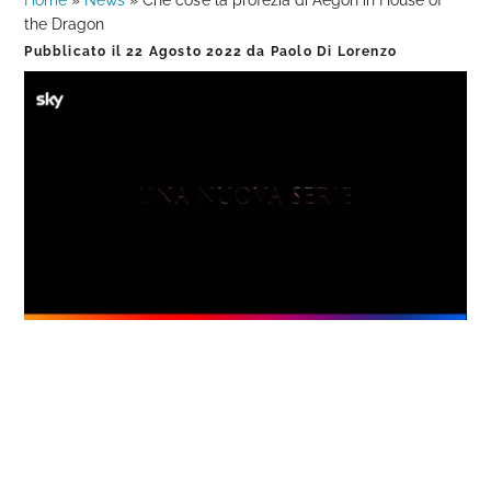
Home
»
News
»
Che cos’è la profezia di Aegon in House of
the Dragon
Pubblicato il
22 Agosto 2022
da
Paolo Di Lorenzo
Loaded
:
Progress
:
Unmute
0%
0%