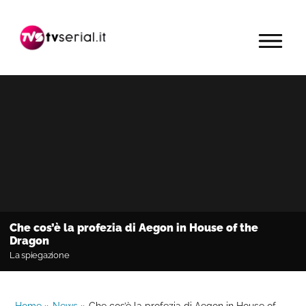
Passa
Passa
Passa
alla
al
alla
MENU
navigazione
contenuto
barra
primaria
principale
laterale
primaria
Che cos’è la profezia di Aegon in House of the
Dragon
La spiegazione