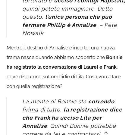
torturato e
ucciso i coniugi Hapstall,
quindi potete immaginare. Detto
questo,
l’unica persona che può
fermare Phillip è Annalise
. – Pete
Nowalk
Mentre il destino di Annalise è incerto, una nuova
trama nasce quando abbiamo scoperto che
Bonnie
ha registrato la conversazione di Laurel e Frank
,
dove discutono sull’omicidio di Lila. Cosa vorrà fare
con quella registrazione?
La mente di Bonnie sta
correndo
.
Prima di tutto,
la registrazione dice
che Frank ha ucciso Lila per
Annalise
. Quindi Bonnie potrebbe
correre da lei e confrontarsi. O