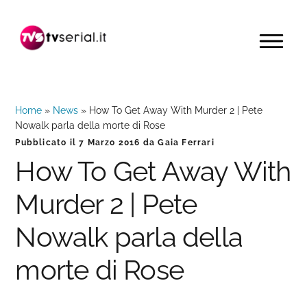
Passa
Passa
Passa
alla
al
alla
MENU
navigazione
contenuto
barra
primaria
principale
laterale
primaria
Home
»
News
»
How To Get Away With Murder 2 | Pete
Nowalk parla della morte di Rose
Pubblicato il
7 Marzo 2016
da
Gaia Ferrari
How To Get Away With
Murder 2 | Pete
Nowalk parla della
morte di Rose