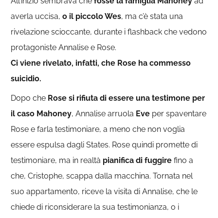
All’inizio sembrava che
fosse la famiglia Mahoney
ad
averla uccisa,
o il piccolo Wes
, ma c’è stata una
rivelazione scioccante, durante i flashback che vedono
protagoniste Annalise e Rose.
Ci viene rivelato, infatti, che Rose ha commesso
suicidio.
Dopo che
Rose si rifiuta di essere una testimone per
il caso Mahoney
, Annalise arruola
Eve
per spaventare
Rose e farla testimoniare, a meno che non voglia
essere espulsa dagli States. Rose quindi promette di
testimoniare, ma in realtà
pianifica di fuggire
fino a
che, Cristophe, scappa dalla macchina. Tornata nel
suo appartamento, riceve la visita di Annalise, che le
chiede di riconsiderare la sua testimonianza, o i