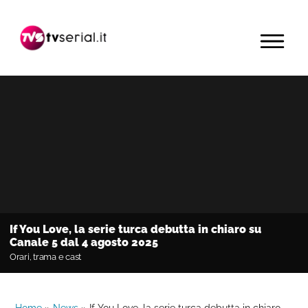
Passa
Passa
Passa
alla
al
alla
MENU
navigazione
contenuto
barra
primaria
principale
laterale
primaria
If You Love, la serie turca debutta in chiaro su
Canale 5 dal 4 agosto 2025
Orari, trama e cast