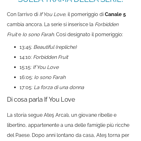
Con l’arrivo di
If You Love
, il pomeriggio di
Canale 5
cambia ancora. La serie si inserisce la
Forbidden
Fruit
e
Io sono Farah.
Così designato il pomeriggio:
13:45:
Beautiful (repliche)
14:10:
Forbidden Fruit
15:15:
If You Love
16:05:
Io sono Farah
17:05:
La forza di una donna
Di cosa parla If You Love
La storia segue Ateş Arcalı, un giovane ribelle e
libertino, appartenente a una delle famiglie più ricche
del Paese. Dopo anni lontano da casa, Ateş torna per