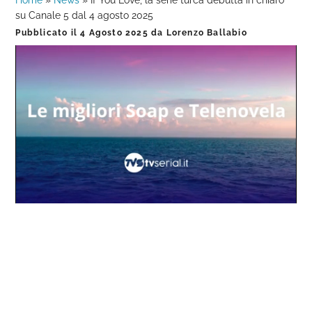
Home
»
News
»
If You Love, la serie turca debutta in chiaro
su Canale 5 dal 4 agosto 2025
Pubblicato il
4 Agosto 2025
da
Lorenzo Ballabio
Loaded
:
Progress
:
Unmute
0%
0%