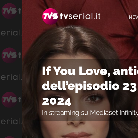
Passa
Passa
Passa
alla
al
alla
NE
navigazione
contenuto
barra
primaria
principale
laterale
primaria
If You Love, ant
dell’episodio 23
2024
In streaming su Mediaset Infinit