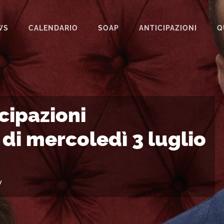
WS
CALENDARIO
SOAP
ANTICIPAZIONI
Q
BEAUTIFUL
IL PARADISO DELLE SIGNORE
LA PROMESSA
icipazioni
SEGRETI DI FAMIGLIA
 di mercoledì 3 luglio
TEMPESTA D’AMORE
UN POSTO AL SOLE
y