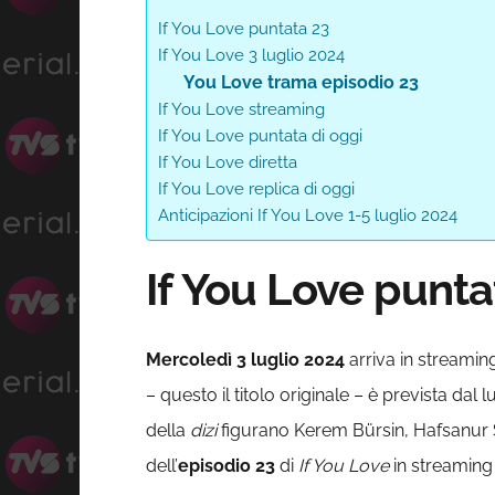
If You Love puntata 23
If You Love 3 luglio 2024
You Love trama episodio 23
If You Love streaming
If You Love puntata di oggi
If You Love diretta
If You Love replica di oggi
Anticipazioni If You Love 1-5 luglio 2024
If You Love punta
Mercoledì 3 luglio 2024
arriva in streaming
– questo il titolo originale – è prevista dal 
della
dizi
figurano Kerem Bürsin, Hafsanur Sa
dell’
episodio 23
di
If You Love
in streaming