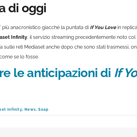
a di oggi
o’ più anacronistico giacché la puntata di
If You Love
in replic
set Infinity
, il servizio streaming precedentemente noto col
 sulle reti Mediaset anche dopo che sono stati trasmessi, on 
è come se lo fosse.
e le anticipazioni di
If Y
et Infinity
,
News
,
Soap