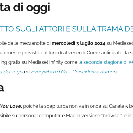
ta di oggi
TTO SUGLI ATTORI E SULLA TRAMA DE
bile dalla mezzanotte di
mercoledì 3 luglio 2024
su Mediaset 
almente previsto dal lunedì al venerdì. Come anticipato, la ser
aming gratis su Mediaset Infinity come
la seconda stagione di
M
a dei sogni
ed
Everywhere I Go – Coincidenze d’amore
.
a
 You Love,
poiché la soap turca non va in onda su Canale 5 be
ssibile su personal computer e Mac in versione “browser” e in