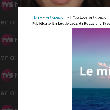
Home
»
Anticipazioni
»
If You Love, anticipazioni
Barra
Pubblicato il
3 Luglio 2024
da
Redazione Tvser
laterale
primaria