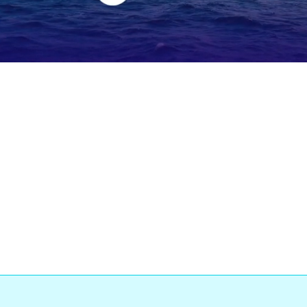
Loaded
:
:
0%