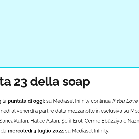
ta 23 della soap
 la
puntata di oggi:
su Mediaset Infinity continua
If You Love.
lunedì al venerdì a partire dalla mezzanotte in esclusiva su Medi
ncaktutan, Hatice Aslan, Şerif Erol, Cemre Ebüzziya e Nazmi K
 da
mercoledì 3 luglio 2024
su Mediaset Infinity.