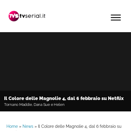
Passa
Passa
Passa
alla
al
alla
MENU
navigazione
contenuto
barra
primaria
principale
laterale
primaria
Il Colore delle Magnolie 4, dal 6 febbraio su Netflix
Tornano Maddie, Dana Sue e Helen
Home
»
News
»
Il Colore delle Magnolie 4, dal 6 febbraio su