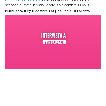
Home
»
Anticipazioni
»
Il Giro del Mondo in 80 Giorni, la
seconda puntata in onda venerdì 29 dicembre su Rai 2
Pubblicato il
27 Dicembre 2023
da
Paolo Di Lorenzo
Loaded
:
Progress
:
Unmute
0%
0%