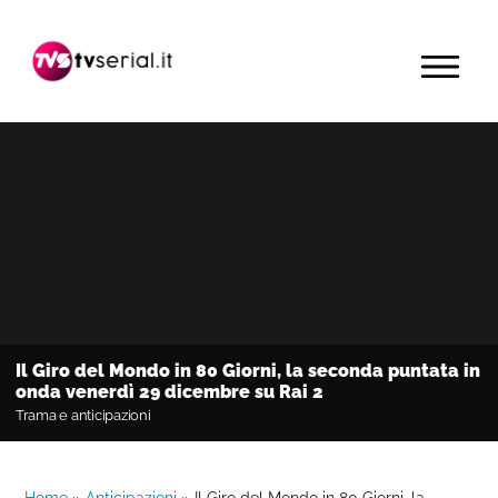
Passa
Passa
Passa
alla
al
alla
MENU
navigazione
contenuto
barra
primaria
principale
laterale
primaria
Il Giro del Mondo in 80 Giorni, la seconda puntata in
onda venerdì 29 dicembre su Rai 2
Trama e anticipazioni