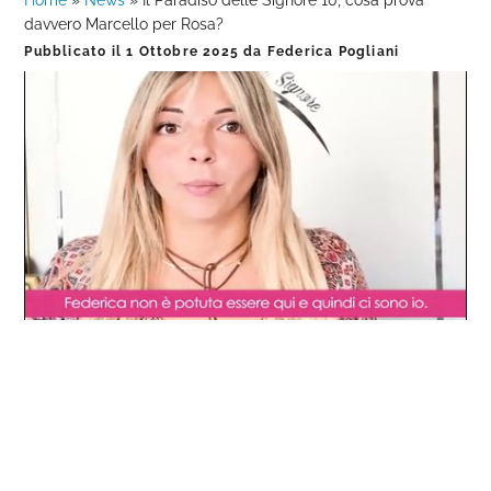
Home
»
News
»
Il Paradiso delle Signore 10, cosa prova
davvero Marcello per Rosa?
Pubblicato il
1 Ottobre 2025
da
Federica Pogliani
Loaded
:
Progress
:
Unmute
0%
0%