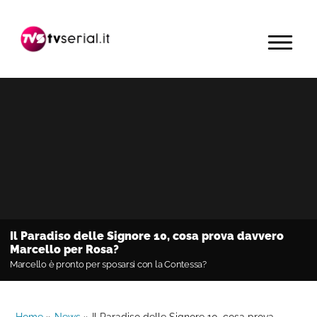
Passa
Passa
Passa
alla
al
alla
MENU
navigazione
contenuto
barra
primaria
principale
laterale
primaria
Il Paradiso delle Signore 10, cosa prova davvero
Marcello per Rosa?
Marcello è pronto per sposarsi con la Contessa?