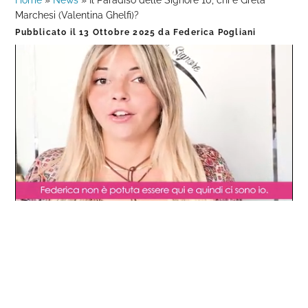
Home
»
News
»
Il Paradiso delle Signore 10, chi è Greta
Marchesi (Valentina Ghelfi)?
Pubblicato il
13 Ottobre 2025
da
Federica Pogliani
Loaded
:
Progress
:
Unmute
0%
0%