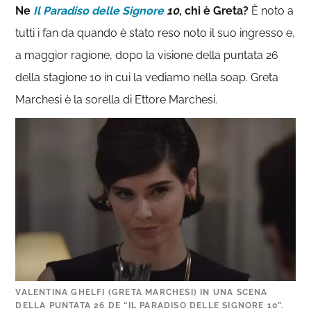
Ne
Il Paradiso delle Signore
10
, chi è Greta?
È noto a
tutti i fan da quando è stato reso noto il suo ingresso e,
a maggior ragione, dopo la visione della puntata 26
della stagione 10 in cui la vediamo nella soap. Greta
Marchesi è la sorella di Ettore Marchesi.
VALENTINA GHELFI (GRETA MARCHESI) IN UNA SCENA
DELLA PUNTATA 26 DE “IL PARADISO DELLE SIGNORE 10”.