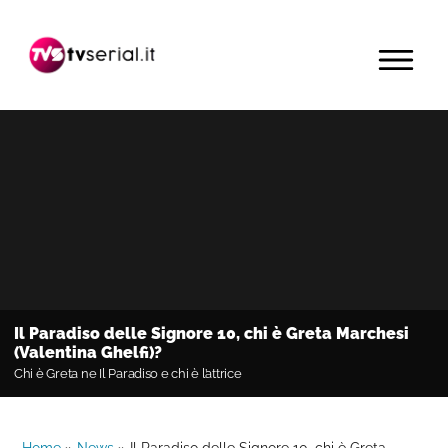
Passa
Passa
Passa
alla
al
alla
MENU
navigazione
contenuto
barra
primaria
principale
laterale
primaria
Il Paradiso delle Signore 10, chi è Greta Marchesi
(Valentina Ghelfi)?
Chi è Greta ne Il Paradiso e chi è l’attrice