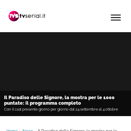
Passa
Passa
Passa
alla
al
alla
MENU
navigazione
contenuto
barra
primaria
principale
laterale
primaria
Il Paradiso delle Signore, la mostra per le 1000
puntate: il programma completo
Con il cast presente giorno per giorno dal 24 settembre al 4 ottobre