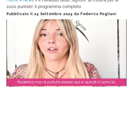
Home
»
News
»
Il Paradiso delle Signore, la mostra per le
1000 puntate: il programma completo
Pubblicato il
24 Settembre 2024
da
Federica Pogliani
Loaded
:
Progress
:
Unmute
0%
0%