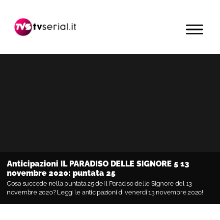
Passa
Passa
Passa
alla
al
alla
MENU
navigazione
contenuto
barra
primaria
principale
laterale
primaria
Anticipazioni IL PARADISO DELLE SIGNORE 5 13
novembre 2020: puntata 25
Cosa succede nella puntata 25 de Il Paradiso delle Signore del 13
novembre 2020? Leggi le anticipazioni di venerdì 13 novembre 2020!