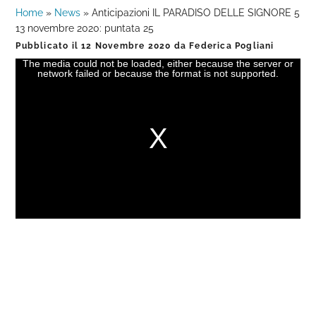
Home
»
News
»
Anticipazioni IL PARADISO DELLE SIGNORE 5
13 novembre 2020: puntata 25
Pubblicato il
12 Novembre 2020
da
Federica Pogliani
The media could not be loaded, either because the server or
This
network failed or because the format is not supported.
is
a
modal
window.