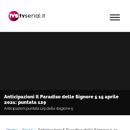
Passa
Passa
Passa
alla
al
alla
MENU
navigazione
contenuto
barra
primaria
principale
laterale
primaria
Anticipazioni Il Paradiso delle Signore 5 15 aprile
2021: puntata 129
Anticipazioni puntata 129 della stagione 5