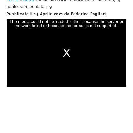
Home
»
News
»
Anticipazioni Il Paradiso delle Signore 5 15
aprile 2021: puntata 129
Pubblicato il
14 Aprile 2021
da
Federica Pogliani
The media could not be loaded, either because the server or
This
network failed or because the format is not supported.
is
a
modal
window.