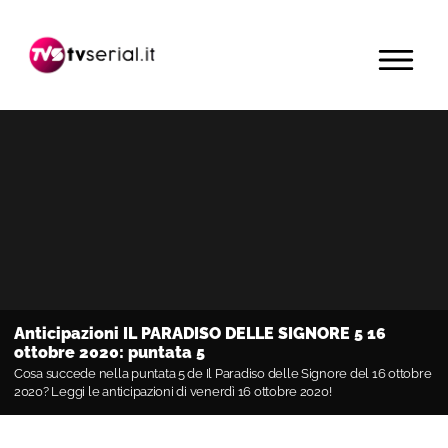
Passa
Passa
Passa
alla
al
alla
MENU
navigazione
contenuto
barra
primaria
principale
laterale
primaria
Anticipazioni IL PARADISO DELLE SIGNORE 5 16
ottobre 2020: puntata 5
Cosa succede nella puntata 5 de Il Paradiso delle Signore del 16 ottobre
2020? Leggi le anticipazioni di venerdì 16 ottobre 2020!