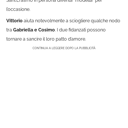
Sant’Erasmo in persona diventa “modella” per
l’occasione.
Vittorio
aiuta notevolmente a sciogliere qualche nodo
tra
Gabriella e Cosimo
. I due fidanzati possono
tornare a sancire il loro patto d’amore.
CONTINUA A LEGGERE DOPO LA PUBBLICITÀ