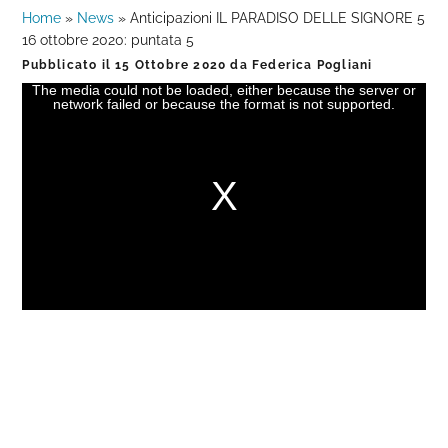
Home
»
News
»
Anticipazioni IL PARADISO DELLE SIGNORE 5
16 ottobre 2020: puntata 5
Pubblicato il
15 Ottobre 2020
da
Federica Pogliani
The media could not be loaded, either because the server or
This
network failed or because the format is not supported.
is
a
modal
window.