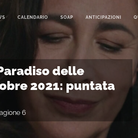
WS
CALENDARIO
SOAP
ANTICIPAZIONI
Q
BEAUTIFUL
IL PARADISO DELLE SIGNORE
LA PROMESSA
 Paradiso delle
SEGRETI DI FAMIGLIA
tobre 2021: puntata
TEMPESTA D’AMORE
UN POSTO AL SOLE
tagione 6