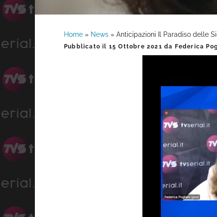
Home
»
News
»
Anticipazioni Il Paradiso delle 
Barra
Pubblicato il
15 Ottobre 2021
da
Federica Pog
laterale
primaria