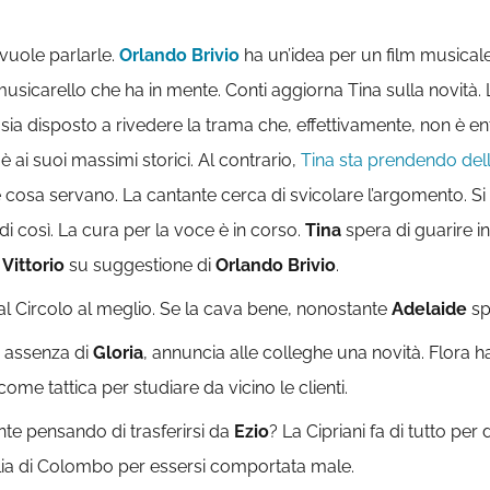
vuole parlarle.
Orlando Brivio
ha un’idea per un film musical
musicarello che ha in mente. Conti aggiorna Tina sulla novità. L
 – sia disposto a rivedere la trama che, effettivamente, non è 
è ai suoi massimi storici. Al contrario,
Tina sta prendendo dell
e cosa servano. La cantante cerca di svicolare l’argomento. Si 
di così. La cura per la voce è in corso.
Tina
spera di guarire 
Vittorio
su suggestione di
Orlando Brivio
.
 al Circolo al meglio. Se la cava bene, nonostante
Adelaide
sp
 assenza di
Gloria
, annuncia alle colleghe una novità. Flora h
e tattica per studiare da vicino le clienti.
te pensando di trasferirsi da
Ezio
? La Cipriani fa di tutto per
glia di Colombo per essersi comportata male.