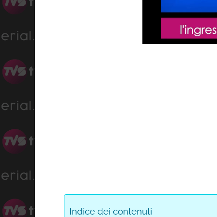
Loaded
:
Progress
:
Unmute
0%
0%
Indice dei contenuti