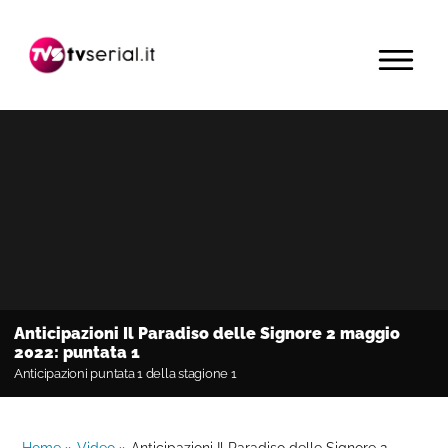
Passa
Passa
Passa
alla
al
alla
MENU
navigazione
contenuto
barra
primaria
principale
laterale
primaria
Anticipazioni Il Paradiso delle Signore 2 maggio
2022: puntata 1
Anticipazioni puntata 1 della stagione 1