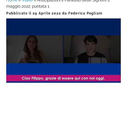
Home
»
Video
»
Anticipazioni Il Paradiso delle Signore 2
maggio 2022: puntata 1
Pubblicato il
29 Aprile 2022
da
Federica Pogliani
Loaded
:
Progress
:
Unmute
0%
0%