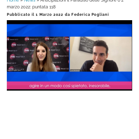
Home
»
News
»
Anticipazioni Il Paradiso delle Signore 6 2
marzo 2022: puntata 118
Pubblicato il
1 Marzo 2022
da
Federica Pogliani
Loaded
:
Progress
:
Unmute
0%
0%