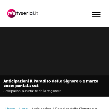
Passa
Passa
Passa
alla
al
alla
MENU
navigazione
contenuto
barra
primaria
principale
laterale
primaria
Anticipazioni Il Paradiso delle Signore 6 2 marzo
2022: puntata 118
Anticipazioni puntata 118 della stagione 6