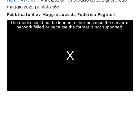
Home
»
News
»
Anticipazioni Il Paradiso delle Signore 5 28
maggio 2021: puntata 160
Pubblicato il
27 Maggio 2021
da
Federica Pogliani
The media could not be loaded, either because the server or
This
network failed or because the format is not supported.
is
a
modal
window.