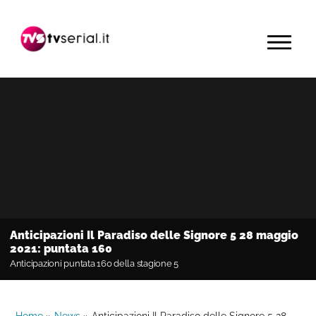
Passa
Passa
Passa
alla
al
alla
MENU
navigazione
contenuto
barra
primaria
principale
laterale
primaria
Anticipazioni Il Paradiso delle Signore 5 28 maggio
2021: puntata 160
Anticipazioni puntata 160 della stagione 5