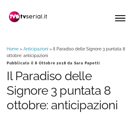
Passa
Passa
Passa
alla
al
alla
MENU
navigazione
contenuto
barra
primaria
principale
laterale
primaria
Home
»
Anticipazioni
»
Il Paradiso delle Signore 3 puntata 8
ottobre: anticipazioni
Pubblicato il
8 Ottobre 2018
da
Sara Papetti
Il Paradiso delle
Signore 3 puntata 8
ottobre: anticipazioni