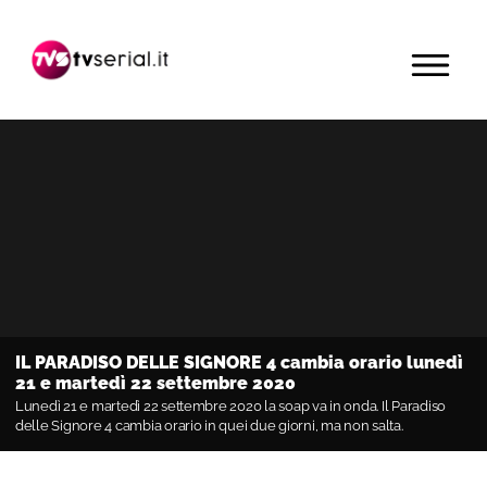
Passa
Passa
Passa
alla
al
alla
MENU
navigazione
contenuto
barra
primaria
principale
laterale
primaria
IL PARADISO DELLE SIGNORE 4 cambia orario lunedì
21 e martedì 22 settembre 2020
Lunedì 21 e martedì 22 settembre 2020 la soap va in onda. Il Paradiso
delle Signore 4 cambia orario in quei due giorni, ma non salta.