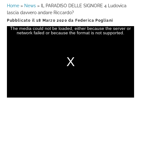
Home
»
News
»
IL PARADISO DELLE SIGNORE 4 Ludovica
lascia davvero andare Riccardo?
Pubblicato il
18 Marzo 2020
da
Federica Pogliani
The media could not be loaded, either because the server or
This
network failed or because the format is not supported.
is
a
modal
window.