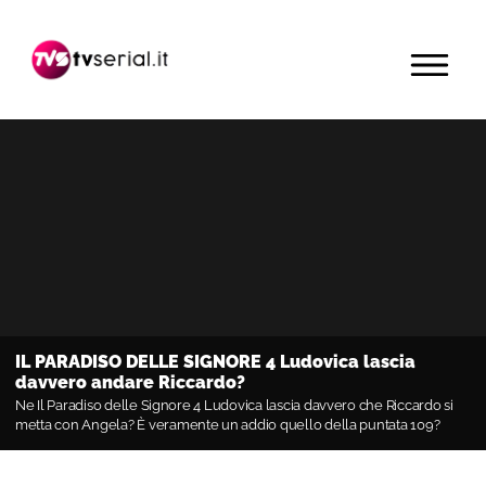
Passa
Passa
Passa
alla
al
alla
MENU
navigazione
contenuto
barra
primaria
principale
laterale
primaria
IL PARADISO DELLE SIGNORE 4 Ludovica lascia
davvero andare Riccardo?
Ne Il Paradiso delle Signore 4 Ludovica lascia davvero che Riccardo si
metta con Angela? È veramente un addio quello della puntata 109?