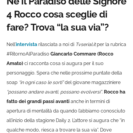
Ne Il Paradiso delle Signore
4 Rocco cosa sceglie di
fare? Trova “la sua via”?
Nell’
intervista
rilasciata a noi di
Tvserial.it
per la rubrica
#RitornoAlParadiso
Giancarlo Commare (Rocco
Amato)
ci racconta cosa si augura per il suo
personaggio. Spera che nelle prossime puntate della
soap
“in ogni caso le sorti”
del giovane magazziniere
“possano andare avanti, possano evolversi”
.
Rocco ha
fatto dei grandi passi avanti
anche in termini di
apertura di mentalità da quando l’abbiamo conosciuto
all’inizio della stagione Daily 2. L’attore si augura che “in
qualche modo, riesca a trovare la sua via”. Dove