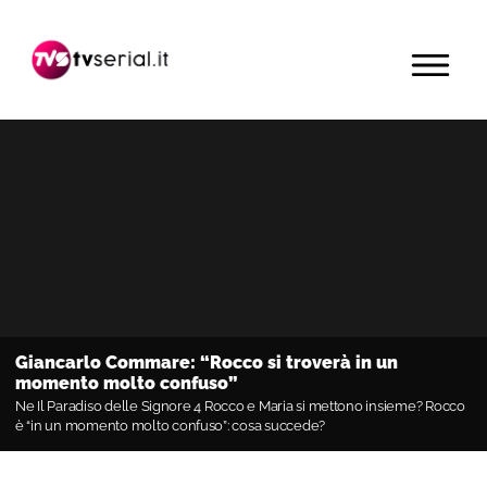
Passa
Passa
Passa
alla
al
alla
MENU
navigazione
contenuto
barra
primaria
principale
laterale
primaria
Giancarlo Commare: “Rocco si troverà in un
momento molto confuso”
Ne Il Paradiso delle Signore 4 Rocco e Maria si mettono insieme? Rocco
è “in un momento molto confuso”: cosa succede?