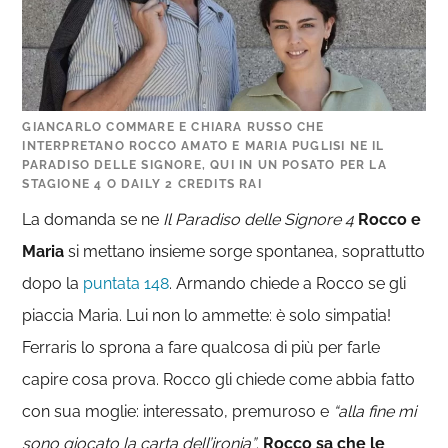
GIANCARLO COMMARE E CHIARA RUSSO CHE
INTERPRETANO ROCCO AMATO E MARIA PUGLISI NE IL
PARADISO DELLE SIGNORE, QUI IN UN POSATO PER LA
STAGIONE 4 O DAILY 2 CREDITS RAI
La domanda se ne
Il Paradiso delle Signore 4
Rocco e
Maria
si mettano insieme sorge spontanea, soprattutto
dopo la
puntata 148
. Armando chiede a Rocco se gli
piaccia Maria. Lui non lo ammette: è solo simpatia!
Ferraris lo sprona a fare qualcosa di più per farle
capire cosa prova. Rocco gli chiede come abbia fatto
con sua moglie: interessato, premuroso e
“alla fine mi
sono giocato la carta dell’ironia”
.
Rocco sa che le