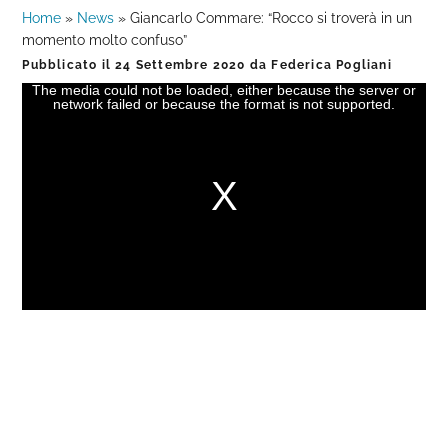
Home
»
News
»
Giancarlo Commare: “Rocco si troverà in un
momento molto confuso”
Pubblicato il
24 Settembre 2020
da
Federica Pogliani
The media could not be loaded, either because the server or
This
network failed or because the format is not supported.
is
a
modal
window.