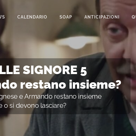
WS
CALENDARIO
SOAP
ANTICIPAZIONI
Q
BEAUTIFUL
IL PARADISO DELLE SIGNORE
LA PROMESSA
LLE SIGNORE 5
SEGRETI DI FAMIGLIA
do restano insieme?
TEMPESTA D’AMORE
 Agnese e Armando restano insieme
UN POSTO AL SOLE
e o si devono lasciare?