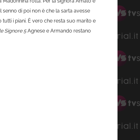
la Madonnina rotta. Per la signora Amato è
 il senno di poi non è che la sarta avesse
tutti i piani. È vero che resta suo marito e
le Signore 5
Agnese e Armando restano