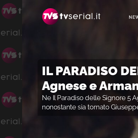
Passa
Passa
Passa
alla
al
alla
NE
navigazione
contenuto
barra
primaria
principale
laterale
primaria
IL PARADISO DE
Agnese e Arman
Ne Il Paradiso delle Signore 5
nonostante sia tornato Giusepp