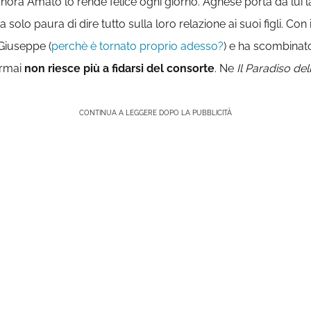
gnora Amato lo rende felice ogni giorno. Agnese porta da lui 
solo paura di dire tutto sulla loro relazione ai suoi figli. Con
 Giuseppe (
perchè è tornato proprio adesso?
) e ha scombinato 
ormai
non riesce più a fidarsi del consorte
. Ne
Il Paradiso del
CONTINUA A LEGGERE DOPO LA PUBBLICITÀ