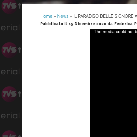
Home
»
News
»
IL PARADISO DELLE SIGNORE 5 
Barra
Pubblicato il
15 Dicembre 2020
da
Federica P
The media could not be
This
laterale
is
a
primaria
modal
window.