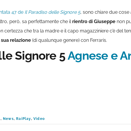
ntata 47 de
Il Paradiso delle Signore 5
, sono chiare due cose
altro, però, sa perfettamente che il
rientro di Giuseppe
non può
n certezza che tra la madre e il capo magazziniere c’è del te
 sua relazione
(di qualunque genere) con Ferraris.
lle Signore 5
Agnese e A
e
,
News
,
RaiPlay
,
Video