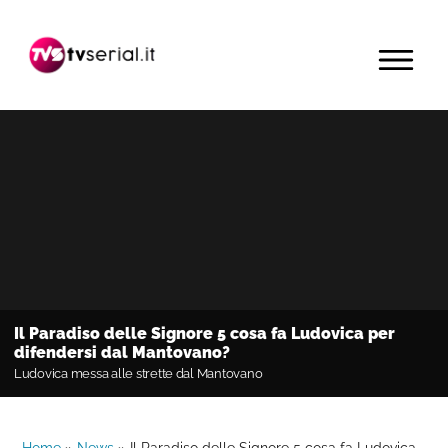
Passa
Passa
Passa
alla
al
alla
MENU
navigazione
contenuto
barra
primaria
principale
laterale
primaria
Il Paradiso delle Signore 5 cosa fa Ludovica per
difendersi dal Mantovano?
Ludovica messa alle strette dal Mantovano