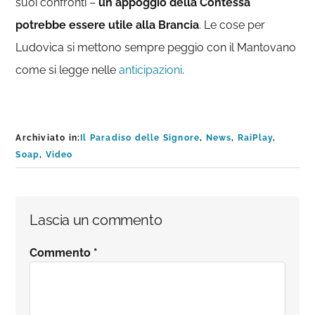
suoi confronti –
un appoggio della Contessa
potrebbe essere utile alla Brancia
. Le cose per
Ludovica si mettono sempre peggio con il Mantovano
come si legge nelle
anticipazioni
.
Archiviato in:
Il Paradiso delle Signore
,
News
,
RaiPlay
,
Soap
,
Video
Interazioni
Lascia un commento
del
Commento
*
lettore