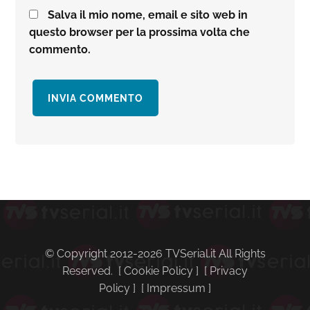
Salva il mio nome, email e sito web in
questo browser per la prossima volta che
commento.
Barra
laterale
primaria
© Copyright 2012-2026 TVSerial.it All Rights
Reserved. [
Cookie Policy
] [
Privacy
Policy
] [
Impressum
]