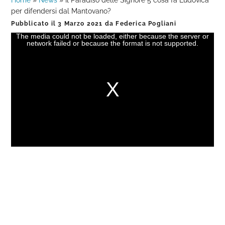
Home
»
News
»
Il Paradiso delle Signore 5 cosa fa Ludovica
per difendersi dal Mantovano?
Pubblicato il
3 Marzo 2021
da
Federica Pogliani
The media could not be loaded, either because the server or
This
network failed or because the format is not supported.
is
a
modal
window.