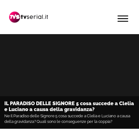
Passa
Passa
Passa
alla
al
alla
MENU
navigazione
contenuto
barra
primaria
principale
laterale
primaria
IL PARADISO DELLE SIGNORE 5 cosa succede a Clelia
e Luciano a causa della gravidanza?
Ne Il Paradiso delle Signore 5 cosa succede a Clelia e Luciano a causa
della gravidanza? Quali sono le conseguenze per la coppia?