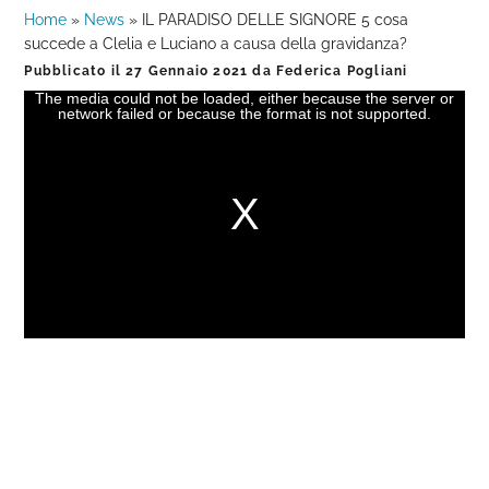
Home
»
News
»
IL PARADISO DELLE SIGNORE 5 cosa
succede a Clelia e Luciano a causa della gravidanza?
Pubblicato il
27 Gennaio 2021
da
Federica Pogliani
The media could not be loaded, either because the server or
This
network failed or because the format is not supported.
is
a
modal
window.