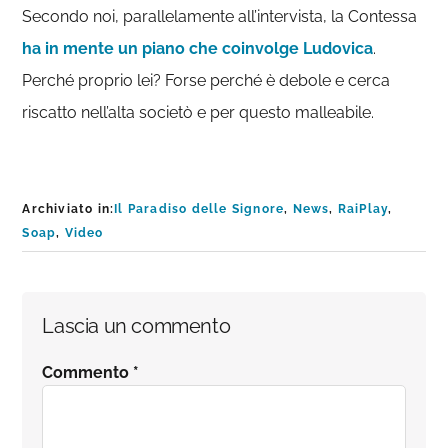
Secondo noi, parallelamente all’intervista, la Contessa
ha in mente un piano che coinvolge Ludovica
.
Perché proprio lei? Forse perché è debole e cerca
riscatto nell’alta societò e per questo malleabile.
Archiviato in:
Il Paradiso delle Signore
,
News
,
RaiPlay
,
Soap
,
Video
Interazioni
Lascia un commento
del
Commento
*
lettore