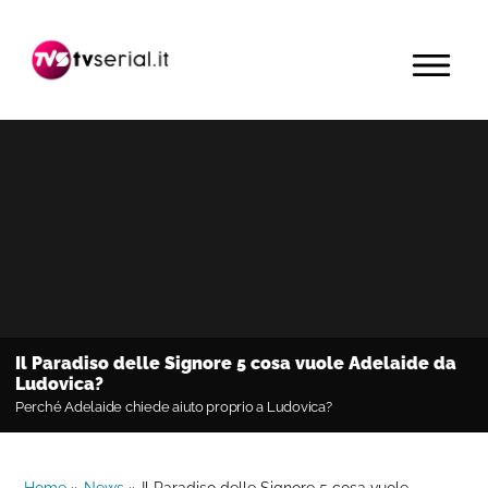
Passa
Passa
Passa
alla
al
alla
MENU
navigazione
contenuto
barra
primaria
principale
laterale
primaria
Il Paradiso delle Signore 5 cosa vuole Adelaide da
Ludovica?
Perché Adelaide chiede aiuto proprio a Ludovica?