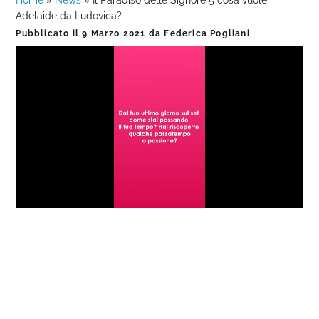
Home
»
News
»
Il Paradiso delle Signore 5 cosa vuole
Adelaide da Ludovica?
Pubblicato il
9 Marzo 2021
da
Federica Pogliani
Loaded
:
Progress
:
Unmute
0%
0%