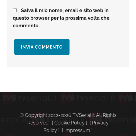
Salva il mio nome, email e sito web in
questo browser per la prossima volta che
commento.
Barra
laterale
primaria
© Copyright 2012-2026 TVSerial.it All Rights
Reserved. [
Cookie Policy
] [
Privacy
Policy
] [
Impressum
]