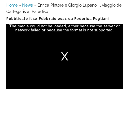
Home
»
News
»
Enrica Pintore e Giorgio Lupano: il viaggio dei
Cattegaris al Paradiso
Pubblicato il
12 Febbraio 2021
da
Federica Pogliani
The media could not be loaded, either because the server or
This
network failed or because the format is not supported.
is
a
modal
window.