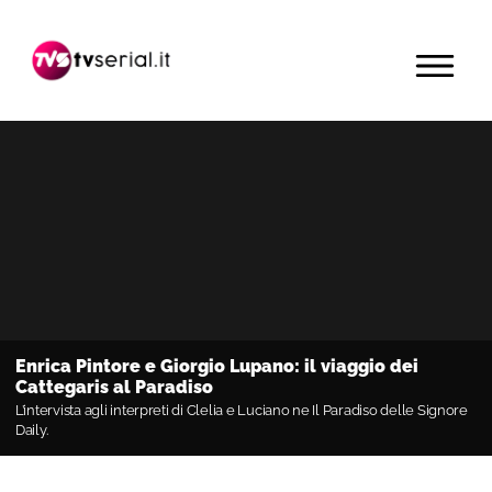
Passa
Passa
Passa
alla
al
alla
MENU
navigazione
contenuto
barra
primaria
principale
laterale
primaria
Enrica Pintore e Giorgio Lupano: il viaggio dei
Cattegaris al Paradiso
L’intervista agli interpreti di Clelia e Luciano ne Il Paradiso delle Signore
Daily.