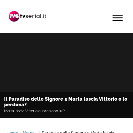
Passa
Passa
Passa
alla
al
alla
MENU
navigazione
contenuto
barra
primaria
principale
laterale
primaria
Il Paradiso delle Signore 5 Marta lascia Vittorio o lo
perdona?
Marta lascia Vittorio o torna con lui?