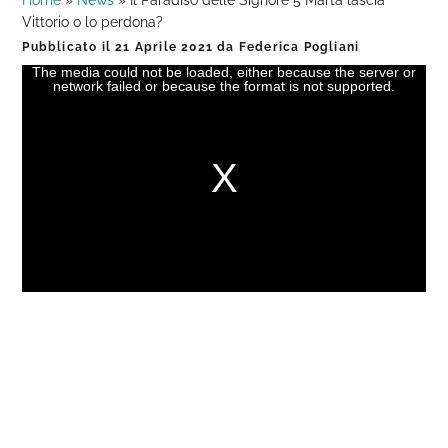
Home
»
News
»
Il Paradiso delle Signore 5 Marta lascia
Vittorio o lo perdona?
Pubblicato il
21 Aprile 2021
da
Federica Pogliani
The media could not be loaded, either because the server or
This
network failed or because the format is not supported.
is
a
modal
window.